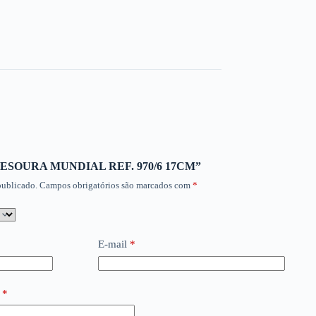
ar “TESOURA MUNDIAL REF. 970/6 17CM”
publicado.
Campos obrigatórios são marcados com
*
E-mail
*
o
*