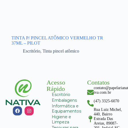
TINTA P/ PINCEL ATÔMICO VERMELHO TR
37ML – PILOT
Escritório
,
Tinta pincel atômico
Acesso
Contatos
Rápido
contato@papelariana
iva.com.br
Escritório
Embalagens
(47) 3325-6070
Informática e
Rua Luiz Michel,
Equipamentos
440, Bairro
Higiene e
Estrada Das
Limpeza
Areias, 89087-
Tesouras para
201, Indaial-SC