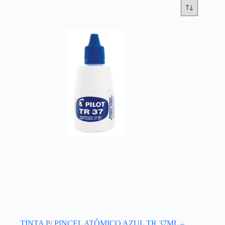
TINTA P/ PINCEL ATÔMICO AZUL TR 37ML –